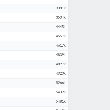
3381k
3534k
4445k
4567k
4617k
4839k
4897k
4923k
5266k
5432k
5481k