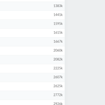
1383k
1441k
1595k
1615k
1667k
2060k
2082k
2225k
2607k
2625k
2772k
2926k