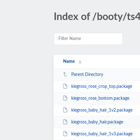
Index of /booty/ts
Name
Parent Directory
kiegross_rose_crop_top.package
kiegross_rose_bottom.package
kiegross_baby_hair_1v2.package
kiegross_baby_hair.package
kiegross_baby_hair_1v3.package